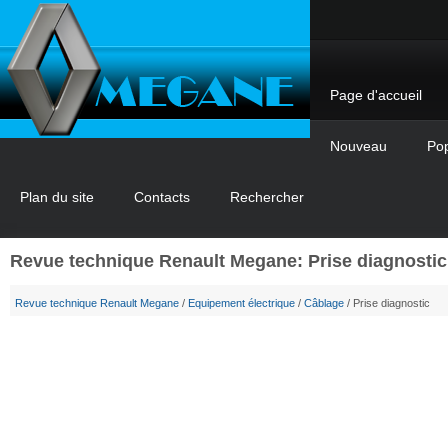
Page d'accueil
Nouveau
Pop
Plan du site
Contacts
Rechercher
Revue technique Renault Megane: Prise diagnostic
Revue technique Renault Megane
/
Equipement électrique
/
Câblage
/ Prise diagnostic