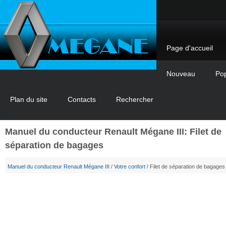
Page d'accueil
Nouveau
Pop
Plan du site
Contacts
Rechercher
Manuel du conducteur Renault Mégane III: Filet de
séparation de bagages
Manuel du conducteur Renault Mégane III
/
Votre confort
/ Filet de séparation de bagages