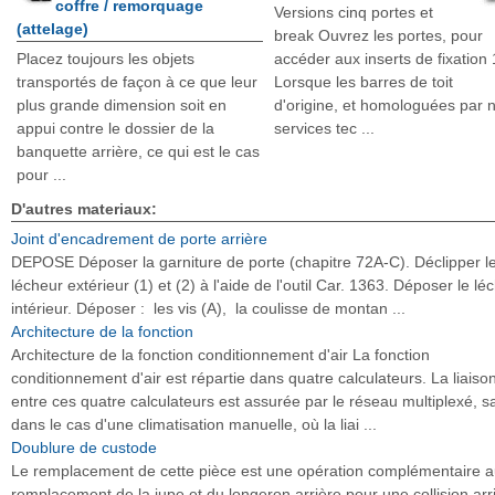
coffre / remorquage
Versions cinq portes et
(attelage)
break Ouvrez les portes, pour
Placez toujours les objets
accéder aux inserts de fixation 
transportés de façon à ce que leur
Lorsque les barres de toit
plus grande dimension soit en
d'origine, et homologuées par 
appui contre le dossier de la
services tec ...
banquette arrière, ce qui est le cas
pour ...
D'autres materiaux:
Joint d'encadrement de porte arrière
DEPOSE Déposer la garniture de porte (chapitre 72A-C). Déclipper l
lécheur extérieur (1) et (2) à l'aide de l'outil Car. 1363. Déposer le lé
intérieur. Déposer : les vis (A), la coulisse de montan ...
Architecture de la fonction
Architecture de la fonction conditionnement d'air La fonction
conditionnement d'air est répartie dans quatre calculateurs. La liaiso
entre ces quatre calculateurs est assurée par le réseau multiplexé, s
dans le cas d'une climatisation manuelle, où la liai ...
Doublure de custode
Le remplacement de cette pièce est une opération complémentaire 
remplacement de la jupe et du longeron arrière pour une collision arr