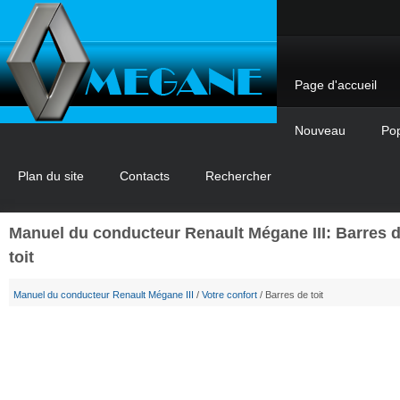
Page d'accueil
Nouveau
Pop
Plan du site
Contacts
Rechercher
Manuel du conducteur Renault Mégane III: Barres 
toit
Manuel du conducteur Renault Mégane III
/
Votre confort
/ Barres de toit