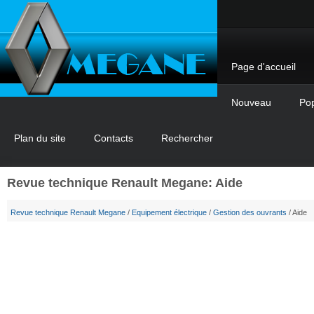
Page d'accueil
Nouveau
Pop
Plan du site
Contacts
Rechercher
Revue technique Renault Megane: Aide
Revue technique Renault Megane
/
Equipement électrique
/
Gestion des ouvrants
/ Aide