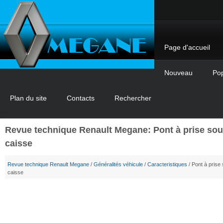
Page d'accueil
Nouveau
Pop
Plan du site
Contacts
Rechercher
Revue technique Renault Megane: Pont à prise so
caisse
Revue technique Renault Megane
/
Généralités véhicule
/
Caracteristiques
/ Pont à prise
caisse