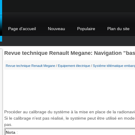
Page d'accueil
Nouveau
Populaire
Plan du site
Revue technique Renault Megane: Navigation "bas
Revue technique Renault Megane
/
Equipement électrique
/
Système télématique embar
Procéder au calibrage du système à la mise en place de la radionavi
Si le calibrage n'est pas réalisé, le système peut être utilisé en mo
pas.
Nota
: