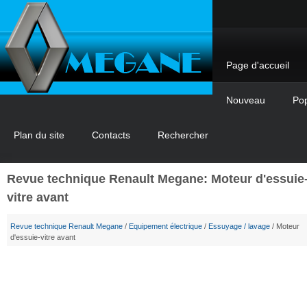
Page d'accueil
Nouveau
Pop
Plan du site
Contacts
Rechercher
Revue technique Renault Megane: Moteur d'essuie
vitre avant
Revue technique Renault Megane
/
Equipement électrique
/
Essuyage / lavage
/ Moteur
d'essuie-vitre avant