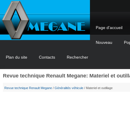
Page d'accueil
Nouveau
Pop
Plan du site
Contacts
Rechercher
Revue technique Renault Megane: Materiel et outil
Revue technique Renault Megane
/
Généralités véhicule
/ Materiel et outillage