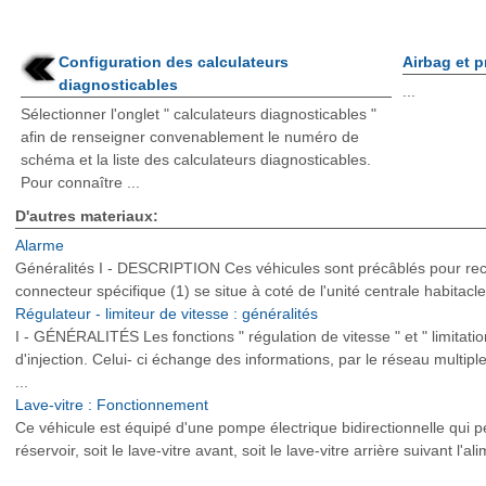
Configuration des calculateurs
Airbag et 
diagnosticables
...
Sélectionner l'onglet " calculateurs diagnosticables "
afin de renseigner convenablement le numéro de
schéma et la liste des calculateurs diagnosticables.
Pour connaître ...
D'autres materiaux:
Alarme
Généralités I - DESCRIPTION Ces véhicules sont précâblés pour r
connecteur spécifique (1) se situe à coté de l'unité centrale habita
Régulateur - limiteur de vitesse : généralités
I - GÉNÉRALITÉS Les fonctions " régulation de vitesse " et " limitatio
d'injection. Celui- ci échange des informations, par le réseau multipl
...
Lave-vitre : Fonctionnement
Ce véhicule est équipé d'une pompe électrique bidirectionnelle qui p
réservoir, soit le lave-vitre avant, soit le lave-vitre arrière suivant l'