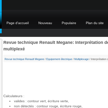
Page d'accueil
Nouveau
Populaire
Plan du site
Revue technique Renault Megane: Interprétation de
multiplexé
Revue technique Renault Megane
/
Equipement électrique
/
Multiplexage
/ Interprétation 
Calculateurs :
valides : contour vert, écriture verte,
non détectés : contour rouge, écriture rouge,