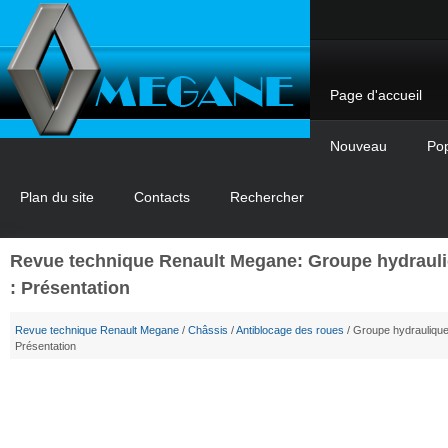
Page d'accueil
Nouveau
Pop
Plan du site
Contacts
Rechercher
Revue technique Renault Megane: Groupe hydraul
: Présentation
Revue technique Renault Megane
/
Châssis
/
Antiblocage des roues
/ Groupe hydraulique
Présentation