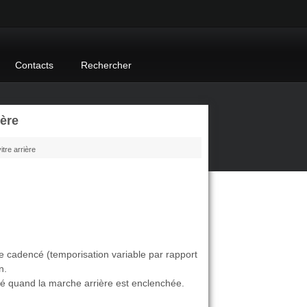
Contacts
Rechercher
ère
itre arrière
e cadencé (temporisation variable par rapport
n.
té quand la marche arrière est enclenchée.