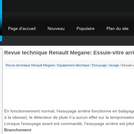
Page d'accueil
Nouveau
Populaire
Plan du site
Revue technique Renault Megane: Essuie-vitre arri
Revue technique Renault Megane
/
Equipement électrique
/
Essuyage / lavage
/ Essuie-v
En fonctionnement normal, l'essuyage arrière fonctionne en balayag
à la vitesse), le détecteur de pluie n'a aucun effet sur la temporisatio
Lorsque l'essuyage avant est commandé, l'essuyage arrière est pilo
Branchement