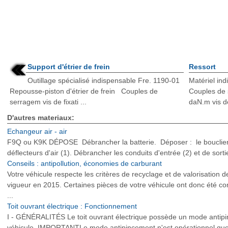
Support d'étrier de frein
Ressort
Outillage spécialisé indispensable Fre. 1190-01
Matériel in
Repousse-piston d'étrier de frein Couples de
Couples de 
serragem vis de fixati ...
daN.m vis de
D'autres materiaux:
Echangeur air - air
F9Q ou K9K DÉPOSE Débrancher la batterie. Déposer : le bouclier 
déflecteurs d'air (1). Débrancher les conduits d'entrée (2) et de sortie
Conseils : antipollution, économies de carburant
Votre véhicule respecte les critères de recyclage et de valorisation 
vigueur en 2015. Certaines pièces de votre véhicule ont donc été co
...
Toit ouvrant électrique : Fonctionnement
I - GÉNÉRALITÉS Le toit ouvrant électrique possède un mode antipin
véhicule. IMPORTANTLe mode antipincement n'est opérationnel que si 