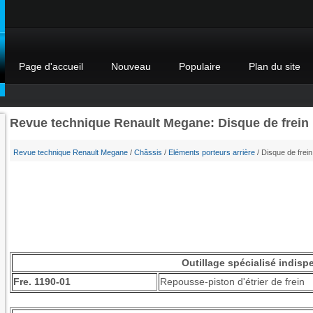
Page d'accueil
Nouveau
Populaire
Plan du site
Revue technique Renault Megane: Disque de frein
Revue technique Renault Megane
/
Châssis
/
Eléments porteurs arrière
/ Disque de frein
Outillage spécialisé indisp
Fre. 1190-01
Repousse-piston d'étrier de frein