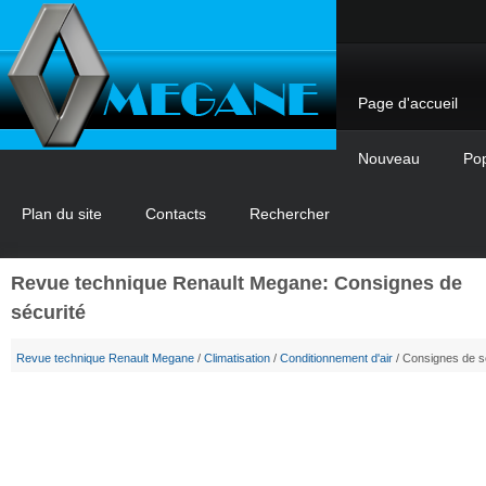
Page d'accueil
Nouveau
Pop
Plan du site
Contacts
Rechercher
Revue technique Renault Megane: Consignes de
sécurité
Revue technique Renault Megane
/
Climatisation
/
Conditionnement d'air
/ Consignes de s