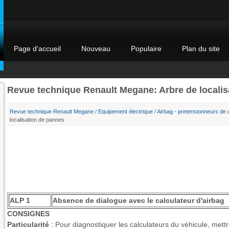
Page d'accueil
Nouveau
Populaire
Plan du site
Revue technique Renault Megane: Arbre de localis
Revue technique Renault Megane
/
Equipement électrique
/
Airbag - pretensionneurs de 
localisation de pannes
ALP 1
Absence de dialogue avec le calculateur d'airbag
CONSIGNES
Particularité
: Pour diagnostiquer les calculateurs du véhicule, mett