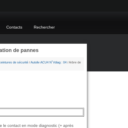
Contacts
Rechercher
ation de pannes
ceintures de sécurité
/
Autoliv ACU4 N˚Vdiag : 04
/ Arbre de
re le contact en mode diagnostic (+ après