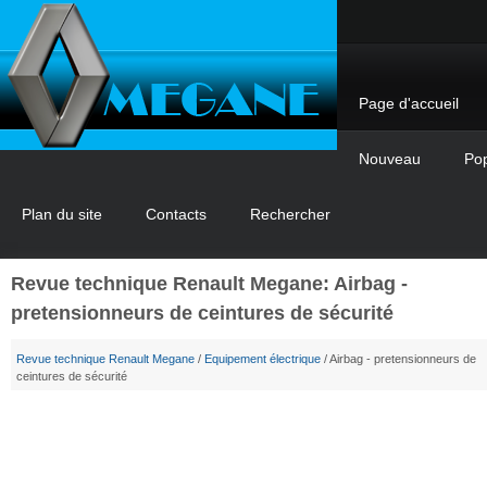
Page d'accueil
Nouveau
Pop
Plan du site
Contacts
Rechercher
Revue technique Renault Megane: Airbag -
pretensionneurs de ceintures de sécurité
Revue technique Renault Megane
/
Equipement électrique
/ Airbag - pretensionneurs de
ceintures de sécurité