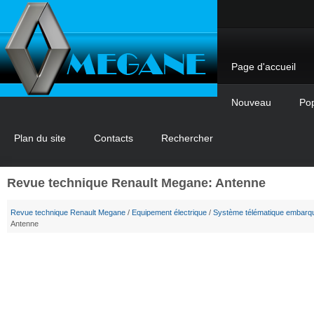
Page d'accueil
Nouveau
Pop
Plan du site
Contacts
Rechercher
Revue technique Renault Megane: Antenne
Revue technique Renault Megane
/
Equipement électrique
/
Système télématique embarq
Antenne