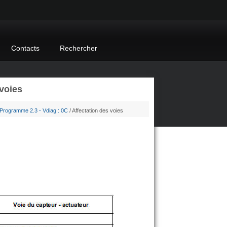
Contacts
Rechercher
voies
Programme 2.3 - Vdiag : 0C
/ Affectation des voies