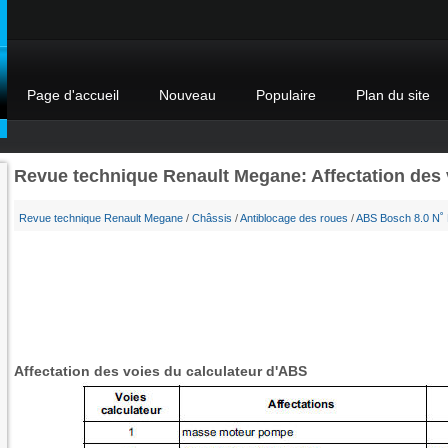
Page d'accueil
Nouveau
Populaire
Plan du site
Revue technique Renault Megane: Affectation des 
Revue technique Renault Megane
/
Châssis
/
Antiblocage des roues
/
ABS Bosch 8.0 N˚ 
Affectation des voies du calculateur d'ABS