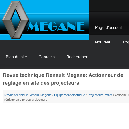
Page d'accueil
Nouveau
Pop
Plan du site
Contacts
Rechercher
Revue technique Renault Megane: Actionneur de
réglage en site des projecteurs
Revue technique Renault Megane
/
Equipement électrique
/
Projecteurs avant
/ Actionneu
réglage en site des projecteurs