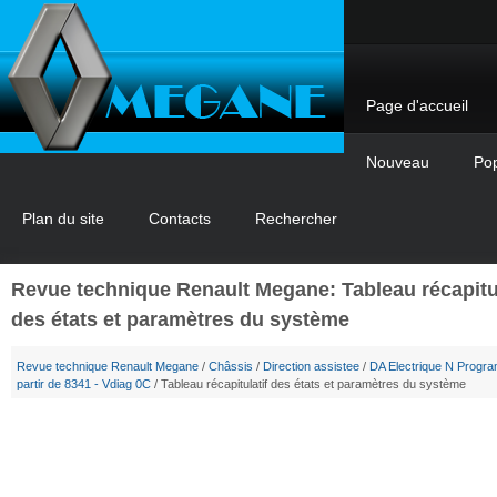
Page d'accueil
Nouveau
Pop
Plan du site
Contacts
Rechercher
Revue technique Renault Megane: Tableau récapitul
des états et paramètres du système
Revue technique Renault Megane
/
Châssis
/
Direction assistee
/
DA Electrique N Progr
partir de 8341 - Vdiag 0C
/ Tableau récapitulatif des états et paramètres du système