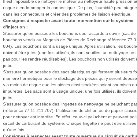
Il est impossible de nettoyer le moteur au nettoyeur haute pression a
risque d'endommager la connectique. De plus, l'humidité peut stagne
dans les connecteurs et créer des problèmes de liaison électrique.
Consignes à respecter avant toute intervention sur le système
d'injection :
S'assurer qu'on possède les bouchons des raccords à ouvrir (sac de
bouchons vendu au Magasin de Pièces de Rechange référence 77 0
804). Les bouchons sont à usage unique. Après utilisation, les bouc
doivent être jetés (une fois utilisés, ils sont souillés, un nettoyage ne s
pas pour les rendre réutilisables). Les bouchons non utilisés doivent 
jetés.
S'assurer qu'on possède des sacs plastiques qui ferment plusieurs fo
manière hermétique pour le stockage des pièces qui y seront déposée
y a moins de risque que les pièces ainsi stockées soient soumises a
impuretés. Les sacs sont à usage unique, une fois utilisés, ils doivent
jetés.
S'assurer qu'on possède des lingettes de nettoyage ne peluchant pa
(référence 77 11 211 707). L'utilisation de chiffon ou de papier classi
pour nettoyer est interdite. En effet, ceux-ci peluchent et peuvent poll
circuit de carburant du système. Chaque lingette ne peut être utilisée
qu'une fois.
Consignes à respecter avant toute ouverture du circuit de carb