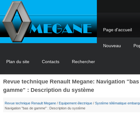
Page d'accueil
Nouveau
Pop
Plan du site
Contacts
Rechercher
Revue technique Renault Megane: Navigation "bas
gamme" : Description du système
Revue technique Renault Megane
/
Equipement électrique
/
Système télématique embarq
Navigation "bas de gamme" : Description du système