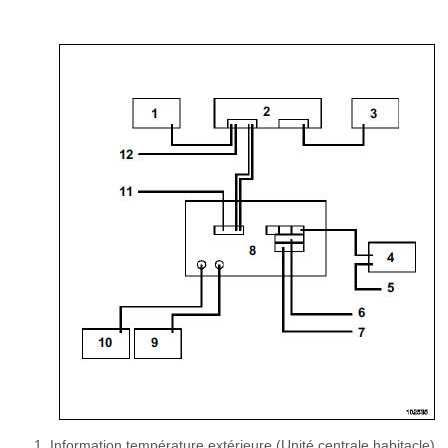
Information température extérieure (Unité centrale habitacle)