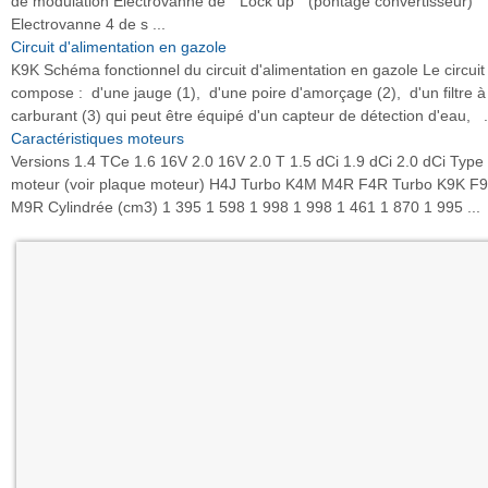
de modulation Electrovanne de " Lock up " (pontage convertisseur)
Electrovanne 4 de s ...
Circuit d'alimentation en gazole
K9K Schéma fonctionnel du circuit d'alimentation en gazole Le circuit
compose : d'une jauge (1), d'une poire d'amorçage (2), d'un filtre à
carburant (3) qui peut être équipé d'un capteur de détection d'eau, .
Caractéristiques moteurs
Versions 1.4 TCe 1.6 16V 2.0 16V 2.0 T 1.5 dCi 1.9 dCi 2.0 dCi Type
moteur (voir plaque moteur) H4J Turbo K4M M4R F4R Turbo K9K F
M9R Cylindrée (cm3) 1 395 1 598 1 998 1 998 1 461 1 870 1 995 ...