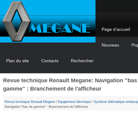
Page d'accueil
Nouveau
Pop
Plan du site
Contacts
Rechercher
Revue technique Renault Megane: Navigation "bas
gamme" : Branchement de l'afficheur
Revue technique Renault Megane
/
Equipement électrique
/
Système télématique embarq
Navigation "bas de gamme" : Branchement de l'afficheur