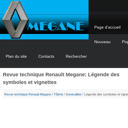
Page d'accueil
Nouveau
Pop
Plan du site
Contacts
Rechercher
Revue technique Renault Megane: Légende des
symboles et vignettes
Revue technique Renault Megane
/
Tôlerie
/
Generalites
/ Légende des symboles et vigne