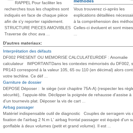
méthodes
RAPPEL Pour faciliter les
recherches tous les chapitres sont
Vous trouverez ci-après les
indiqués en face de chaque pièce
explications détaillées nécessai
afin de s'y reporter rapidement.
à la compréhension des métho
STRUCTURE PIECES AMOVIBLES
Celles-ci évoluent et sont mises
Traverse de choc ava ...
...
D'autres materiaux:
Interprétation des défauts
DF002 PRESENT OU MEMORISE CALCULATEURDEF : Anomalie
calculateur IMPORTANTDans les contextes mémorisés du DF002, si
PR143 correspond à la valeur 105, 65 ou 110 (en décimal) alors cont
votre techline. Ce déf ...
Garniture de dossier
DEPOSE Déposer : le siège (voir chapitre 75A-A) (respecter les règl
sécurité), l'appuie-tête. Déclipper la poignée de rehausse d'assise à 
d'un tournevis plat. Déposer la vis de cart ...
Airbag passager
Matériel indispensable outil de diagnostic Couples de serragem vis 
fixation de l'airbag 2 N.m L' airbag frontal passager est équipé d'un s
gonflable à deux volumes (petit et grand volume). Il est ...