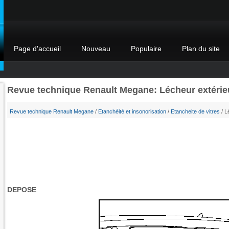
Page d'accueil
Nouveau
Populaire
Plan du site
Revue technique Renault Megane: Lécheur extérieu
Revue technique Renault Megane
/
Etanchéité et insonorisation
/
Etancheite de vitres
/ L
DEPOSE