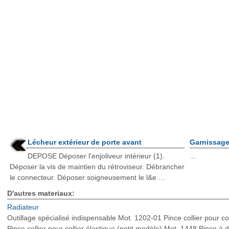
Lécheur extérieur de porte avant
Garnissage 
DEPOSE Déposer l'enjoliveur intérieur (1).
...
Déposer la vis de maintien du rétroviseur. Débrancher
le connecteur. Déposer soigneusement le l&e ...
D'autres materiaux:
Radiateur
Outillage spécialisé indispensable Mot. 1202-01 Pince collier pour c
Pince collier pour collier élastique (petit modèle) Mot. 1448 Pince à d