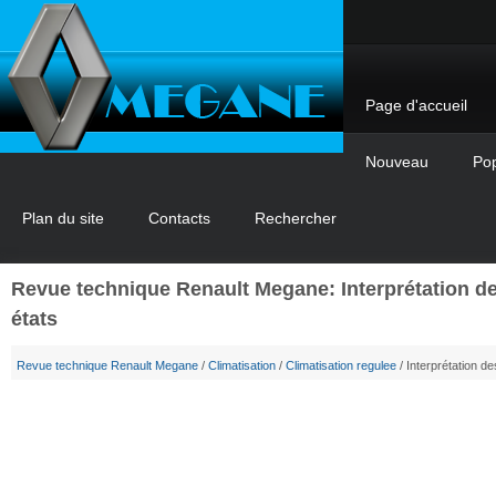
Page d'accueil
Nouveau
Pop
Plan du site
Contacts
Rechercher
Revue technique Renault Megane: Interprétation d
états
Revue technique Renault Megane
/
Climatisation
/
Climatisation regulee
/ Interprétation de