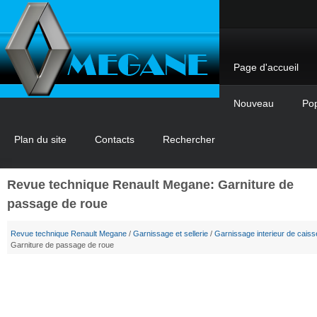
Page d'accueil
Nouveau
Pop
Plan du site
Contacts
Rechercher
Revue technique Renault Megane: Garniture de
passage de roue
Revue technique Renault Megane
/
Garnissage et sellerie
/
Garnissage interieur de caiss
Garniture de passage de roue