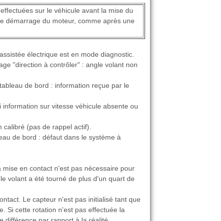
 effectuées sur le véhicule avant la mise du
ès le démarrage du moteur, comme après une
 assistée électrique est en mode diagnostic.
 "direction à contrôler" : angle volant non
tableau de bord : information reçue par le
 information sur vitesse véhicule absente ou
calibré (pas de rappel actif).
leau de bord : défaut dans le système à
a mise en contact n'est pas nécessaire pour
le volant a été tourné de plus d'un quart de
ontact. Le capteur n'est pas initialisé tant que
. Si cette rotation n'est pas effectuée la
différence par rapport à la réalité.