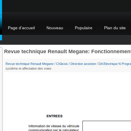
Page d'accueil
Nouveau
Populaire
Plan du site
Revue technique Renault Megane: Fonctionnement 
Revue technique Renault Megane
/
Châssis
/
Direction assistee
/
DA Electrique N Progr
système et affectation des voies