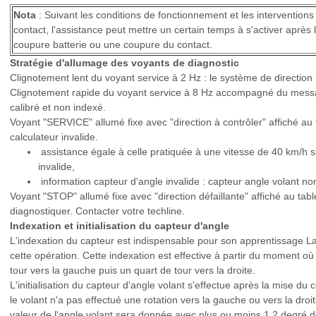
Nota
: Suivant les conditions de fonctionnement et les interventions
contact, l'assistance peut mettre un certain temps à s'activer apr
coupure batterie ou une coupure du contact.
Stratégie d'allumage des voyants de diagnostic
Clignotement lent du voyant service à 2 Hz : le système de direction
Clignotement rapide du voyant service à 8 Hz accompagné du message
calibré et non indexé.
Voyant "SERVICE" allumé fixe avec "direction à contrôler" affiché au 
calculateur invalide.
assistance égale à celle pratiquée à une vitesse de 40 km/h si
invalide,
information capteur d'angle invalide : capteur angle volant non 
Voyant "STOP" allumé fixe avec "direction défaillante" affiché au tab
diagnostiquer. Contacter votre techline.
Indexation et initialisation du capteur d'angle
L'indexation du capteur est indispensable pour son apprentissage L
cette opération. Cette indexation est effective à partir du moment où 
tour vers la gauche puis un quart de tour vers la droite.
L'initialisation du capteur d'angle volant s'effectue après la mise du c
le volant n'a pas effectué une rotation vers la gauche ou vers la droite
valeur de l'angle volant sera donnée avec plus ou moins 1,2 degré de 