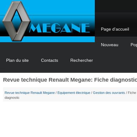
Page d'accueil
Nouveau
Pop
Plan du site
Contacts
Rechercher
Revue technique Renault Megane: Fiche diagnosti
Revue technique Renault Megane
/
Equipement électrique
/
Gestion des ouvrants
/ Fiche
diagnostic