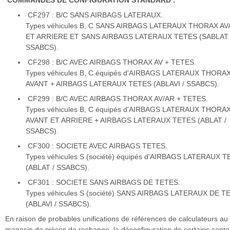
COMMANDES DE CONFIGURATION STANDARD :
CF297 : B/C SANS AIRBAGS LATERAUX.
Types véhicules B, C SANS AIRBAGS LATERAUX THORAX A
ET ARRIERE ET SANS AIRBAGS LATERAUX TETES (SABLAT 
SSABCS).
CF298 : B/C AVEC AIRBAGS THORAX AV + TETES.
Types véhicules B, C équipés d'AIRBAGS LATERAUX THORA
AVANT + AIRBAGS LATERAUX TETES (ABLAVI / SSABCS).
CF299 : B/C AVEC AIRBAGS THORAX AV/AR + TETES.
Types véhicules B, C équipés d'AIRBAGS LATERAUX THORA
AVANT ET ARRIERE + AIRBAGS LATERAUX TETES (ABLAT /
SSABCS).
CF300 : SOCIETE AVEC AIRBAGS TETES.
Types véhicules S (société) équipés d'AIRBAGS LATERAUX 
(ABLAT / SSABCS).
CF301 : SOCIETE SANS AIRBAGS DE TETES.
Types véhicules S (société) SANS AIRBAGS LATERAUX DE T
(ABLAVI / SSABCS).
En raison de probables unifications de références de calculateurs au
magasin de pièces de rechange, la déconfiguration de certains capte