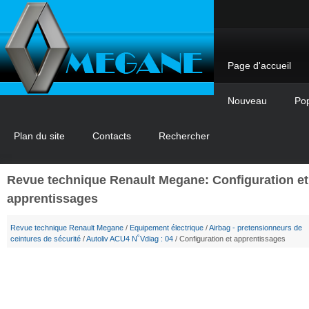
Page d'accueil
Nouveau
Pop
Plan du site
Contacts
Rechercher
Revue technique Renault Megane: Configuration et
apprentissages
Revue technique Renault Megane
/
Equipement électrique
/
Airbag - pretensionneurs de
ceintures de sécurité
/
Autoliv ACU4 N˚Vdiag : 04
/ Configuration et apprentissages