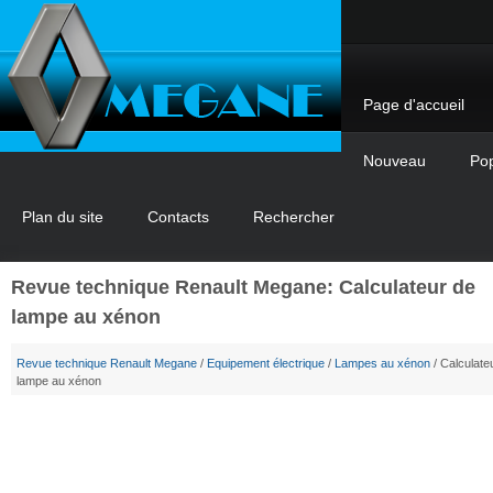
Page d'accueil
Nouveau
Pop
Plan du site
Contacts
Rechercher
Revue technique Renault Megane: Calculateur de
lampe au xénon
Revue technique Renault Megane
/
Equipement électrique
/
Lampes au xénon
/ Calculate
lampe au xénon