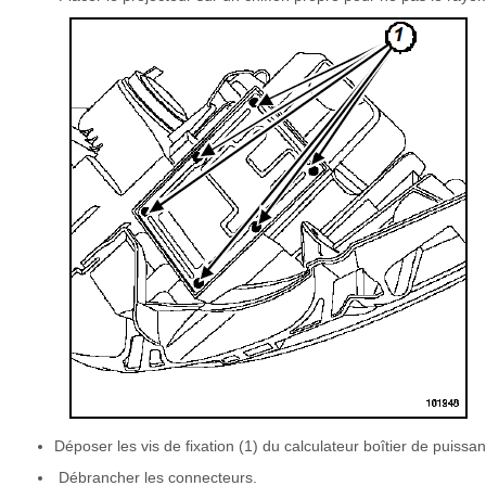
Déposer les vis de fixation (1) du calculateur boîtier de puissa
Débrancher les connecteurs.