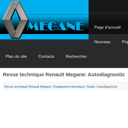
Page d'accueil
Nouveau
Pop
Plan du site
Contacts
Rechercher
Revue technique Renault Megane: Autodiagnostic
Revue technique Renault Megane
/
Equipement électrique
/
Radio
/ Autodiagnostic