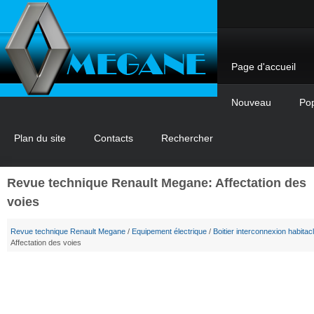
Page d'accueil
Nouveau
Pop
Plan du site
Contacts
Rechercher
Revue technique Renault Megane: Affectation des
voies
Revue technique Renault Megane
/
Equipement électrique
/
Boitier interconnexion habitac
Affectation des voies