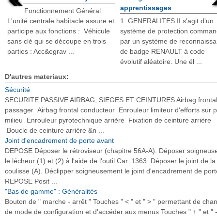
apprentissages
Fonctionnement Général
L'unité centrale habitacle assure et
1. GENERALITES II s'agit d'un
participe aux fonctions : Véhicule
système de protection comma
sans clé qui se découpe en trois
par un système de reconnaiss
parties : Acc&egrav ...
de badge RENAULT à code
évolutif aléatoire. Une él ...
D'autres materiaux:
Sécurité
SECURITE PASSIVE AIRBAG, SIEGES ET CEINTURES Airbag fronta
passager Airbag frontal conducteur Enrouleur limiteur d'efforts sur p
milieu Enrouleur pyrotechnique arrière Fixation de ceinture arrière
Boucle de ceinture arrière &n ...
Joint d'encadrement de porte avant
DEPOSE Déposer le rétroviseur (chapitre 56A-A). Déposer soigneu
le lécheur (1) et (2) à l'aide de l'outil Car. 1363. Déposer le joint de la
coulisse (A). Déclipper soigneusement le joint d'encadrement de port
REPOSE Posit ...
"Bas de gamme" : Généralités
Bouton de " marche - arrêt " Touches " < " et " > " permettant de cha
de mode de configuration et d'accéder aux menus Touches " + " et " -