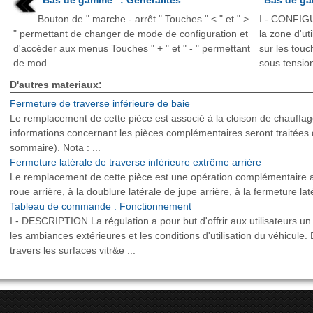
"Bas de gamme" : Généralités
"Bas de ga
Bouton de " marche - arrêt " Touches " < " et " >
I - CONFIGU
" permettant de changer de mode de configuration et
la zone d'ut
d'accéder aux menus Touches " + " et " - " permettant
sur les touc
de mod ...
sous tension.
D'autres materiaux:
Fermeture de traverse inférieure de baie
Le remplacement de cette pièce est associé à la cloison de chauffage
informations concernant les pièces complémentaires seront traitées d
sommaire). Nota : ...
Fermeture latérale de traverse inférieure extrême arrière
Le remplacement de cette pièce est une opération complémentaire 
roue arrière, à la doublure latérale de jupe arrière, à la fermeture lat
Tableau de commande : Fonctionnement
I - DESCRIPTION La régulation a pour but d'offrir aux utilisateurs un 
les ambiances extérieures et les conditions d'utilisation du véhicule. 
travers les surfaces vitr&e ...