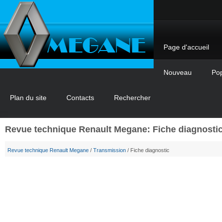
Page d'accueil
Nouveau
Pop
Plan du site
Contacts
Rechercher
Revue technique Renault Megane: Fiche diagnosti
Revue technique Renault Megane
/
Transmission
/ Fiche diagnostic