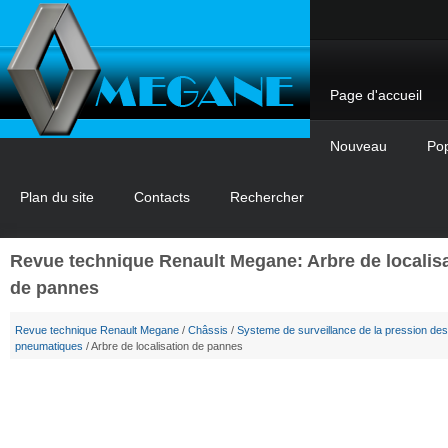
Page d'accueil
Nouveau
Pop
Plan du site
Contacts
Rechercher
Revue technique Renault Megane: Arbre de localis
de pannes
Revue technique Renault Megane
/
Châssis
/
Systeme de surveillance de la pression des
pneumatiques
/ Arbre de localisation de pannes