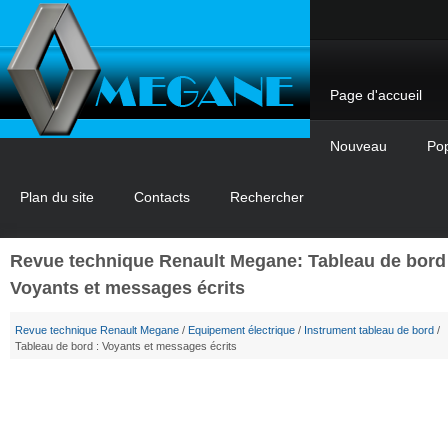
Page d'accueil
Nouveau
Pop
Plan du site
Contacts
Rechercher
Revue technique Renault Megane: Tableau de bord 
Voyants et messages écrits
Revue technique Renault Megane
/
Equipement électrique
/
Instrument tableau de bord
/
Tableau de bord : Voyants et messages écrits